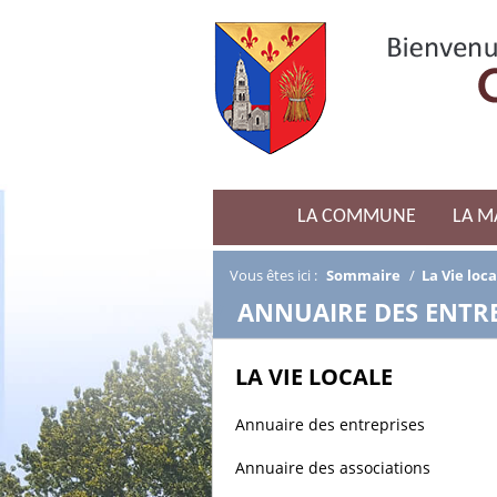
LA COMMUNE
LA M
Vous êtes ici :
Sommaire
/
La Vie loca
/
ANNUAIRE DES ENTRE
LA VIE LOCALE
Annuaire des entreprises
Annuaire des associations