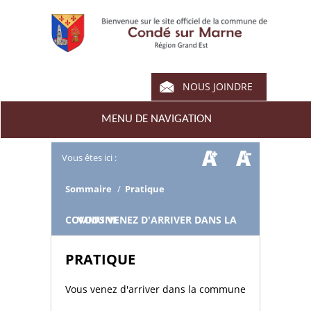
NOUS JOINDRE
MENU DE NAVIGATION
Vous êtes ici :
Sommaire
/
Pratique
/
VOUS VENEZ D'ARRIVER DANS LA COMMUNE
PRATIQUE
Vous venez d'arriver dans la commune