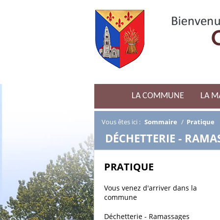
LA COMMUNE
LA M
Vous êtes ici :
Sommaire
/
Pratique
/
DÉCHETTERIE - RAMA
PRATIQUE
Vous venez d'arriver dans la
commune
Déchetterie - Ramassages