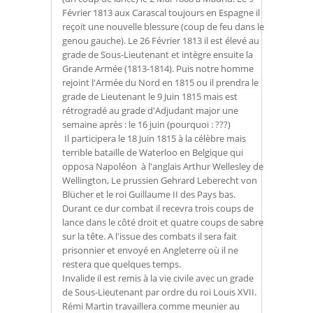
Février 1813 aux Carascal toujours en Espagne il
reçoit une nouvelle blessure (coup de feu dans le
genou gauche). Le 26 Février 1813 il est élevé au
grade de Sous-Lieutenant et intègre ensuite la
Grande Armée (1813-1814). Puis notre homme
rejoint l'Armée du Nord en 1815 ou il prendra le
grade de Lieutenant le 9 Juin 1815 mais est
rétrogradé au grade d'Adjudant major une
semaine après : le 16 juin (pourquoi : ???)
Il participera le 18 Juin 1815 à la célèbre mais
terrible bataille de Waterloo en Belgique qui
opposa Napoléon à l'anglais Arthur Wellesley de
Wellington, Le prussien Gehrard Leberecht von
Blücher et le roi Guillaume II des Pays bas.
Durant ce dur combat il recevra trois coups de
lance dans le côté droit et quatre coups de sabre
sur la tête. A l'issue des combats il sera fait
prisonnier et envoyé en Angleterre où il ne
restera que quelques temps.
Invalide il est remis à la vie civile avec un grade
de Sous-Lieutenant par ordre du roi Louis XVII.
Rémi Martin travaillera comme meunier au