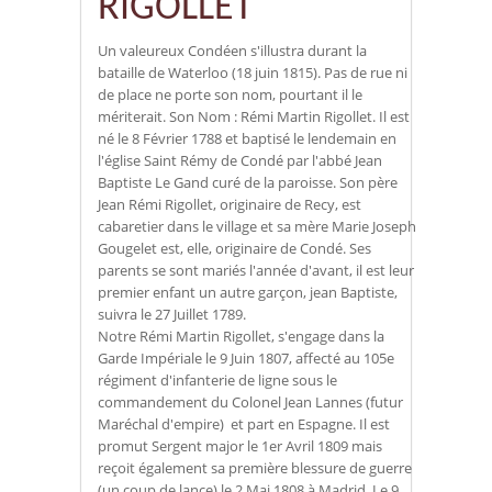
RIGOLLET
Un valeureux Condéen s'illustra durant la
bataille de Waterloo (18 juin 1815). Pas de rue ni
de place ne porte son nom, pourtant il le
mériterait. Son Nom : Rémi Martin Rigollet. Il est
né le 8 Février 1788 et baptisé le lendemain en
l'église Saint Rémy de Condé par l'abbé Jean
Baptiste Le Gand curé de la paroisse. Son père
Jean Rémi Rigollet, originaire de Recy, est
cabaretier dans le village et sa mère Marie Joseph
Gougelet est, elle, originaire de Condé. Ses
parents se sont mariés l'année d'avant, il est leur
premier enfant un autre garçon, jean Baptiste,
suivra le 27 Juillet 1789.
Notre Rémi Martin Rigollet, s'engage dans la
Garde Impériale le 9 Juin 1807, affecté au 105e
régiment d'infanterie de ligne sous le
commandement du Colonel Jean Lannes (futur
Maréchal d'empire) et part en Espagne. Il est
promut Sergent major le 1er Avril 1809 mais
reçoit également sa première blessure de guerre
(un coup de lance) le 2 Mai 1808 à Madrid. Le 9