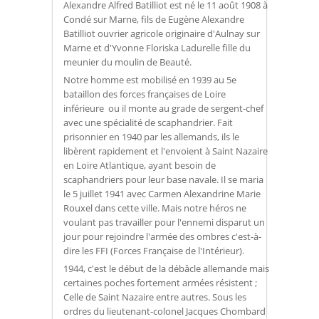
Alexandre Alfred Batilliot est né le 11 août 1908 à
Condé sur Marne, fils de Eugène Alexandre
Batilliot ouvrier agricole originaire d'Aulnay sur
Marne et d'Yvonne Floriska Ladurelle fille du
meunier du moulin de Beauté.
Notre homme est mobilisé en 1939 au 5e
bataillon des forces françaises de Loire
inférieure ou il monte au grade de sergent-chef
avec une spécialité de scaphandrier. Fait
prisonnier en 1940 par les allemands, ils le
libèrent rapidement et l'envoient à Saint Nazaire
en Loire Atlantique, ayant besoin de
scaphandriers pour leur base navale. Il se maria
le 5 juillet 1941 avec Carmen Alexandrine Marie
Rouxel dans cette ville. Mais notre héros ne
voulant pas travailler pour l'ennemi disparut un
jour pour rejoindre l'armée des ombres c'est-à-
dire les FFI (Forces Française de l'Intérieur).
1944, c'est le début de la débâcle allemande mais
certaines poches fortement armées résistent ;
Celle de Saint Nazaire entre autres. Sous les
ordres du lieutenant-colonel Jacques Chombard