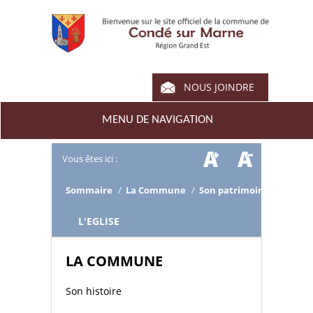
NOUS JOINDRE
MENU DE NAVIGATION
Vous êtes ici :
Sommaire
/
La Commune
/
Son patrimoine
/
L'EGLISE
LA COMMUNE
Son histoire