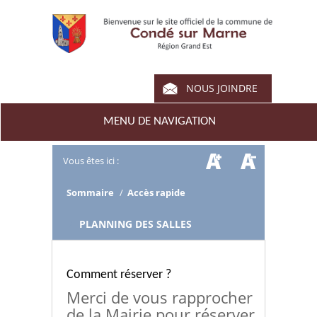
NOUS JOINDRE
MENU DE NAVIGATION
Vous êtes ici :
Sommaire
/
Accès rapide
/
PLANNING DES SALLES
Comment réserver ?
Merci de vous rapprocher
de la Mairie pour réserver