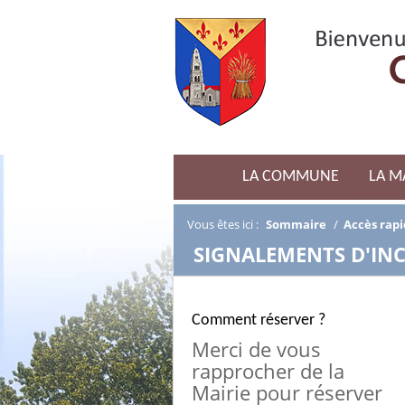
LA COMMUNE
LA M
Vous êtes ici :
Sommaire
/
Accès rap
/
SIGNALEMENTS D'IN
Comment réserver ?
Merci de vous
rapprocher de la
Mairie pour réserver