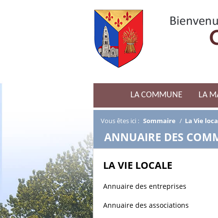
LA COMMUNE
LA M
Vous êtes ici :
Sommaire
/
La Vie loca
/
ANNUAIRE DES COM
LA VIE LOCALE
Annuaire des entreprises
Annuaire des associations